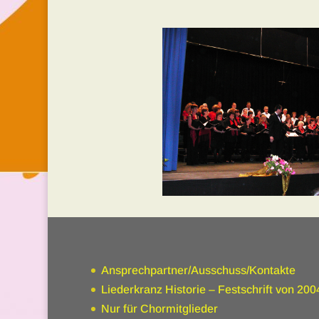
Ansprechpartner/Ausschuss/Kontakte
Liederkranz Historie – Festschrift von 200
Nur für Chormitglieder