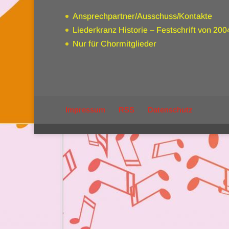
Ansprechpartner/Ausschuss/Kontakte
Liederkranz Historie – Festschrift von 200
Nur für Chormitglieder
Impressum
RSS
Datenschutz