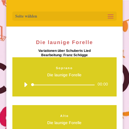
Seite wählen
Die launige Forelle
Variationen über Schuberts Lied
Bearbeitung: Franz Schögge
Soprano
Die launige Forelle
Audio-
00:00
Player
Alto
Die launige Forelle