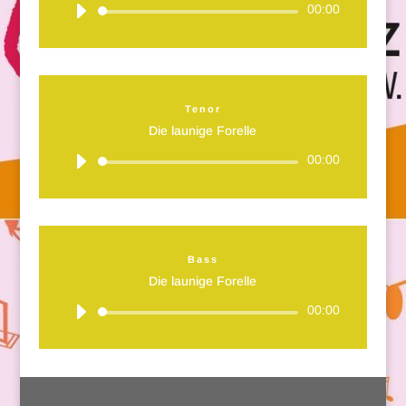
Audio-
00:00
Player
Tenor
Die launige Forelle
Audio-
00:00
Player
Bass
Die launige Forelle
Audio-
00:00
Player